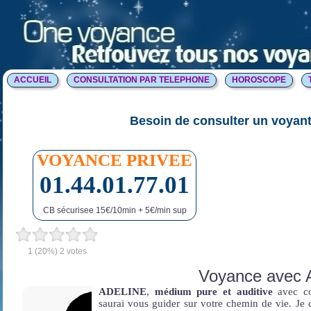
ACCUEIL
CONSULTATION PAR TELEPHONE
HOROSCOPE
Besoin de consulter un voyant
VOYANCE PRIVEE
01.44.01.77.01
CB sécurisee 15€/10min + 5€/min sup
1
(20%)
2
votes
Voyance avec 
ADELINE
,
médium pure et auditive
avec co
saurai vous guider sur votre chemin de vie. Je c