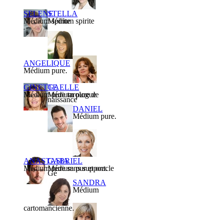
SELENE
STELLA
Médium spirite
Médium spirite
ANGELIQUE
Médium pure.
GINETTE
GAELLE
Médium pure tarologue
Médium pure de
naissance
DANIEL
Médium pure.
ANASTASIA
GABRIEL
Médium pure sans support.
Médium pur et oracle
Gé
SANDRA
Médium
cartomancienne.