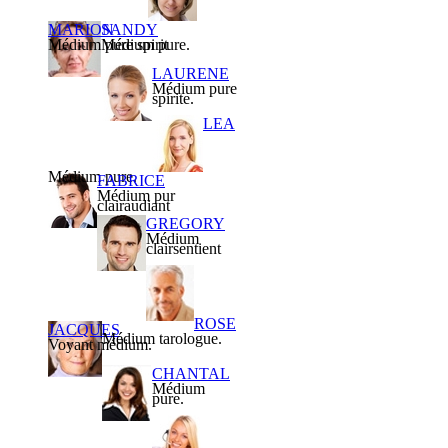
MARION
SANDY
Médium pure spirit
Médium pure.
LAURENE
Médium pure
spirite.
LEA
Médium pure.
FABRICE
Médium pur
clairaudiant
GREGORY
Médium
clairsentient
ROSE
JACQUES
Médium tarologue.
Voyant médium.
CHANTAL
Médium
pure.