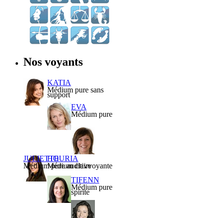
Nos voyants
KATIA
Médium pure sans
support
EVA
Médium pure
JULIETTE
HOURIA
Médium pure auditive
Médium clairvoyante
TIFENN
Médium pure
spirite