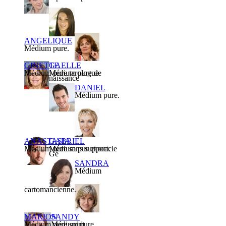
ANGELIQUE
Médium pure.
GINETTE
GAELLE
Médium pure tarologue
Médium pure de
naissance
DANIEL
Médium pure.
ANASTASIA
GABRIEL
Médium pure sans support.
Médium pur et oracle
Gé
SANDRA
Médium
cartomancienne.
MARION
SANDY
Médium pure spirit
Médium pure.