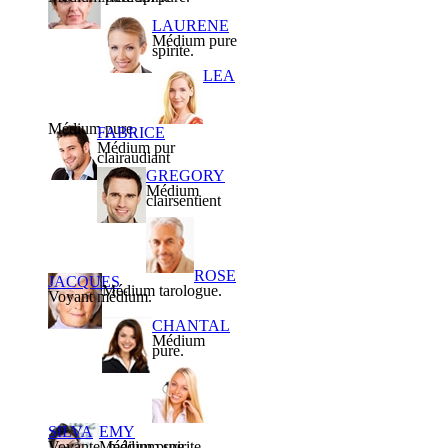
LAURENE
Médium pure
spirite.
LEA
Médium pure.
FABRICE
Médium pur
clairaudiant
GREGORY
Médium
clairsentient
ROSE
JACQUES
Médium tarologue.
Voyant médium.
CHANTAL
Médium
pure.
SILVA
EMY
Voyante, médium spirite.
Médium pure.