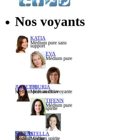
Nos voyants
KATIA
Médium pure sans
support
EVA
Médium pure
JULIETTE
HOURIA
Médium pure auditive
Médium clairvoyante
TIFENN
Médium pure
spirite
SELENE
STELLA
Médium spirite
Médium spirite