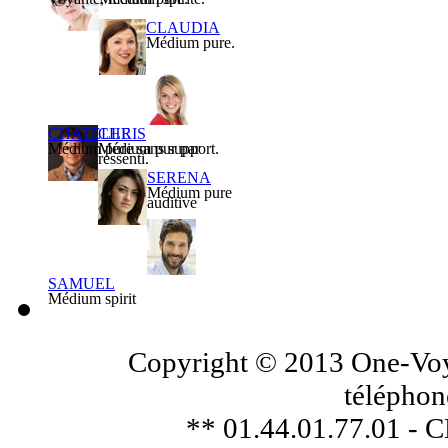
CLAUDIA
Médium pure.
CHATELLE
CHRIS
Médium pure sans support.
Médium pur par
ressenti.
SERENA
Médium pure
auditive
SAMUEL
Médium spirit
Copyright © 2013 One-Voya
téléphon
** 01.44.01.77.01 - 