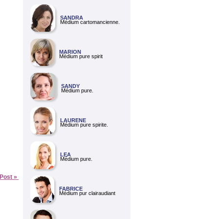
SANDRA
Médium cartomancienne.
MARION
Médium pure spirit
SANDY
Médium pure.
LAURENE
Médium pure spirite.
LEA
Médium pure.
 Post »
FABRICE
Médium pur clairaudiant