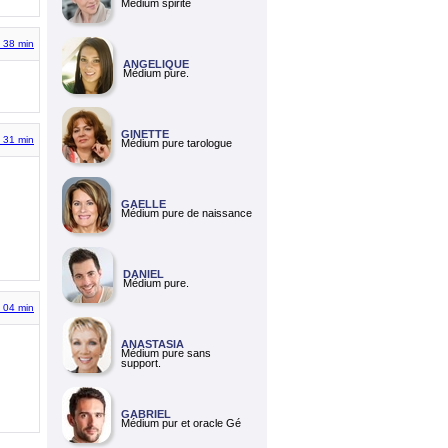
Médium spirite
 38 min
ANGELIQUE
Médium pure.
GINETTE
h 31 min
Médium pure tarologue
GAELLE
Médium pure de naissance
DANIEL
Médium pure.
h 04 min
ANASTASIA
Médium pure sans
support.
GABRIEL
Médium pur et oracle Gé