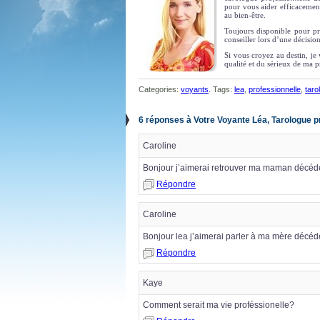
pour vous aider efficacemen
au bien-être.
Toujours disponible pour pr
conseiller lors d’une décisio
Si vous croyez au destin, je 
qualité et du sérieux de ma p
Categories:
voyants
. Tags:
lea
,
professionnelle
,
taro
6 réponses à Votre Voyante Léa, Tarologue p
Caroline
Bonjour j’aimerai retrouver ma maman décéder
Répondre
Caroline
Bonjour lea j’aimerai parler à ma mère décéde
Répondre
Kaye
Comment serait ma vie proféssionelle?