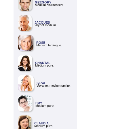
GREGORY
Médium clairsentient
JACQUES
Voyant médium.
ROSE
Médium tarologue.
CHANTAL
Médium pure.
SILVA
Voyante, médium spirite.
EMY
Médium pure.
CLAUDIA
Médium pure.