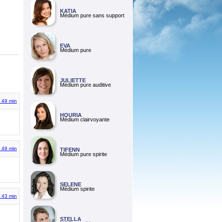
KATIA
Médium pure sans support
EVA
Médium pure
JULIETTE
Médium pure auditive
h 49 min
HOURIA
Médium clairvoyante
h 49 min
TIFENN
Médium pure spirite
SELENE
Médium spirite
h 43 min
STELLA