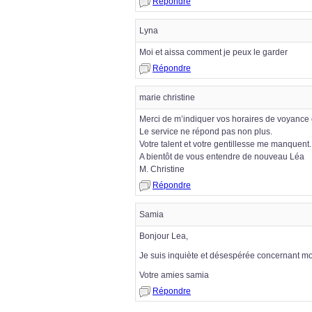
Répondre
Lyna
Moi et aissa comment je peux le garder
Répondre
marie christine
Merci de m’indiquer vos horaires de voyance c
Le service ne répond pas non plus.
Votre talent et votre gentillesse me manquent.
A bientôt de vous entendre de nouveau Léa
M. Christine
Répondre
Samia
Bonjour Lea,
Je suis inquiète et désespérée concernant mon 
Votre amies samia
Répondre