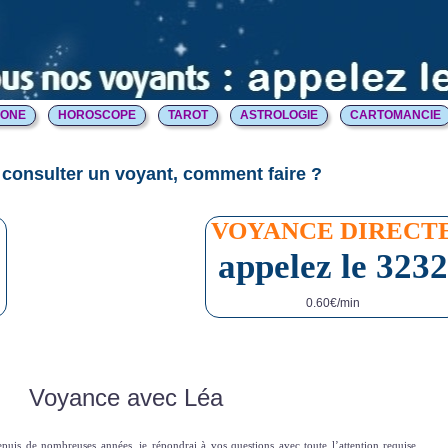
HONE
HOROSCOPE
TAROT
ASTROLOGIE
CARTOMANCIE
consulter un voyant, comment faire ?
E
VOYANCE DIRECT
appelez le 3232
0.60€/min
Voyance avec Léa
puis de nombreuses années, je répondrai à vos questions avec toute l’attention requise