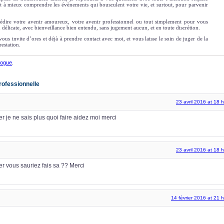
t à mieux comprendre les évènements qui bousculent votre vie, et surtout, pour parvenir
édire votre avenir amoureux, votre avenir professionnel ou tout simplement pour vous
n délicate, avec bienveillance bien entendu, sans jugement aucun, et en toute discrétion.
vous invite d’ores et déjà à prendre contact avec moi, et vous laisse le soin de juger de la
restation.
logue
.
rofessionnelle
23 avril 2016 at 18 
 je ne sais plus quoi faire aidez moi merci
23 avril 2016 at 18 
r vous sauriez fais sa ?? Merci
14 février 2016 at 21 