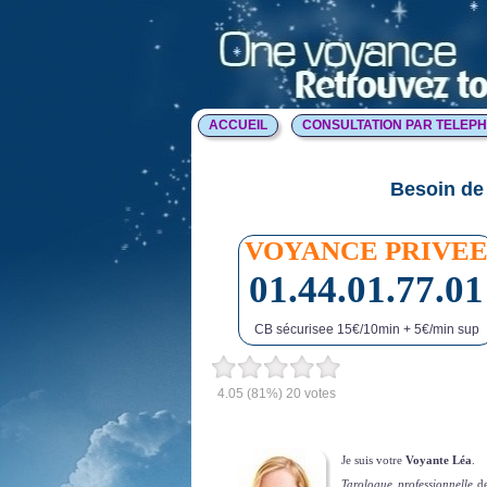
ACCUEIL
CONSULTATION PAR TELEP
Besoin de 
VOYANCE PRIVE
01.44.01.77.01
CB sécurisee 15€/10min + 5€/min sup
4.05
(81%)
20
votes
Je suis votre
Voyante Léa
.
Tarologue professionnelle
de