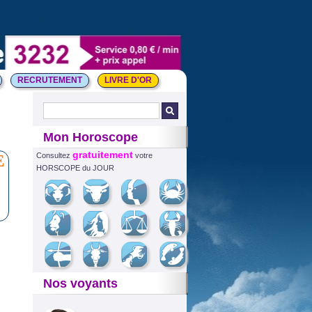
RECRUTEMENT
LIVRE D'OR
Mon Horoscope
gratuitement
E
Consultez
votre
HORSCOPE du JOUR
Nos voyants