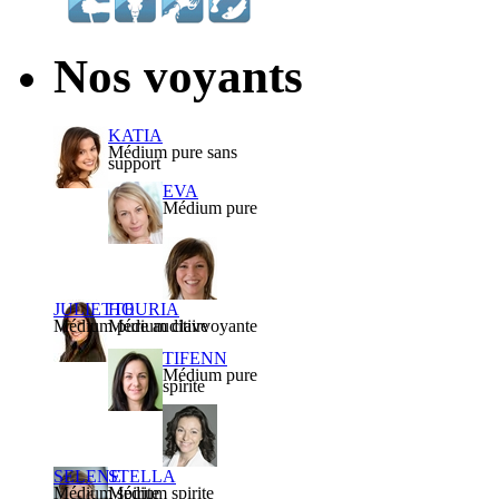
Nos voyants
KATIA
Médium pure sans
support
EVA
Médium pure
JULIETTE
HOURIA
Médium pure auditive
Médium clairvoyante
TIFENN
Médium pure
spirite
SELENE
STELLA
Médium spirite
Médium spirite