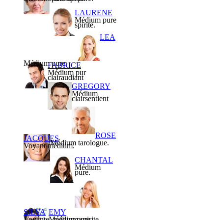
LAURENE
Médium pure
spirite.
LEA
Médium pure.
FABRICE
Médium pur
clairaudiant
GREGORY
Médium
clairsentient
ROSE
JACQUES
Médium tarologue.
Voyant médium.
CHANTAL
Médium
pure.
SILVA
EMY
Voyante, médium spirite.
Médium pure.