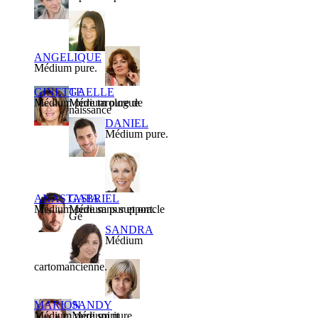
ANGELIQUE
Médium pure.
GINETTE
GAELLE
Médium pure tarologue
Médium pure de
naissance
DANIEL
Médium pure.
ANASTASIA
GABRIEL
Médium pure sans support.
Médium pur et oracle
Gé
SANDRA
Médium
cartomancienne.
MARION
SANDY
Médium pure spirit
Médium pure.