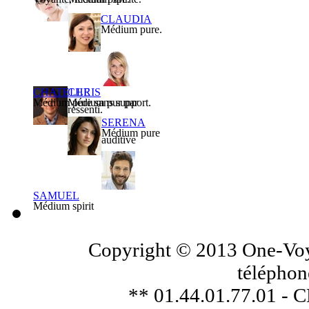
CLAUDIA
Médium pure.
CHATELLE
CHRIS
Médium pure sans support.
Médium pur par
ressenti.
SERENA
Médium pure
auditive
SAMUEL
Médium spirit
Copyright © 2013 One-Voya
téléphon
** 01.44.01.77.01 - 