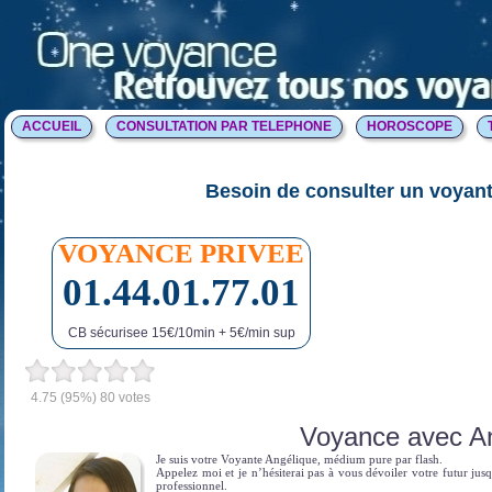
ACCUEIL
CONSULTATION PAR TELEPHONE
HOROSCOPE
Besoin de consulter un voyant
VOYANCE PRIVEE
01.44.01.77.01
CB sécurisee 15€/10min + 5€/min sup
4.75
(95%)
80
votes
Voyance avec A
Je suis votre Voyante Angélique,
médium pure par flash.
Appelez moi et je n’hésiterai pas à vous dévoiler votre futur jus
professionnel.