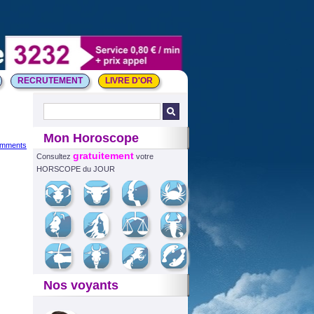
RECRUTEMENT
LIVRE D'OR
Mon Horoscope
omments
gratuitement
Consultez
votre
HORSCOPE du JOUR
Nos voyants