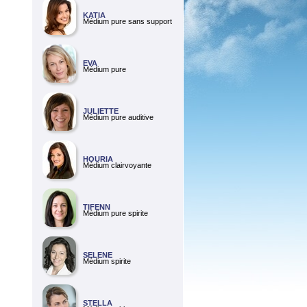
KATIA
Médium pure sans support
EVA
Médium pure
JULIETTE
Médium pure auditive
HOURIA
Médium clairvoyante
TIFENN
Médium pure spirite
SELENE
Médium spirite
STELLA