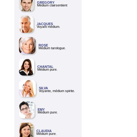
GREGORY
Médium clairsentient
JACQUES
Voyant médium.
ROSE
Médium tarologue.
CHANTAL
Médium pure.
SILVA
Voyante, médium spirite.
EMY
Médium pure.
CLAUDIA
Médium pure.