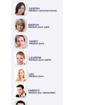
SANDRA
Médium cartomancienne.
MARION
Médium pure spirit
SANDY
Médium pure.
LAURENE
Médium pure spirite.
LEA
Médium pure.
FABRICE
Médium pur clairaudiant