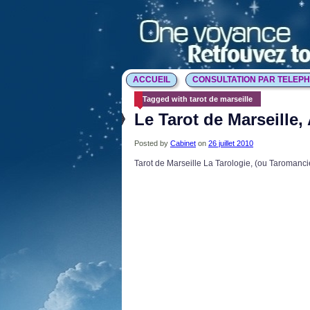
ACCUEIL
CONSULTATION PAR TELEP
Tagged with tarot de marseille
Le Tarot de Marseille
Posted by
Cabinet
on
26 juillet 2010
Tarot de Marseille La Tarologie, (ou Taromancie