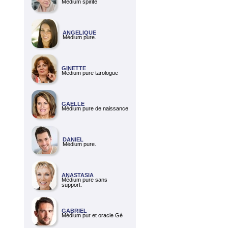
Médium spirite
ANGELIQUE
Médium pure.
GINETTE
Médium pure tarologue
GAELLE
Médium pure de naissance
DANIEL
Médium pure.
ANASTASIA
Médium pure sans
support.
GABRIEL
Médium pur et oracle Gé