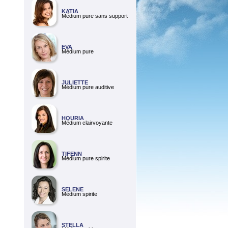
KATIA
Médium pure sans support
EVA
Médium pure
JULIETTE
Médium pure auditive
HOURIA
Médium clairvoyante
TIFENN
Médium pure spirite
SELENE
Médium spirite
STELLA