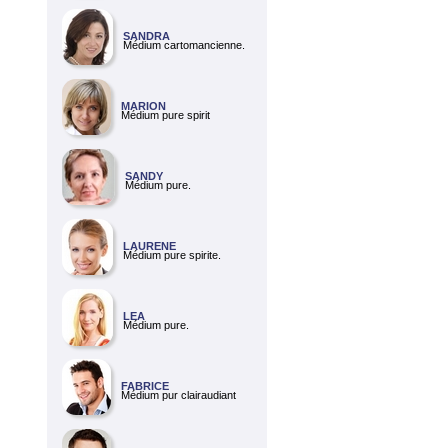
SANDRA
Médium cartomancienne.
MARION
Médium pure spirit
SANDY
Médium pure.
LAURENE
Médium pure spirite.
LEA
Médium pure.
FABRICE
Médium pur clairaudiant