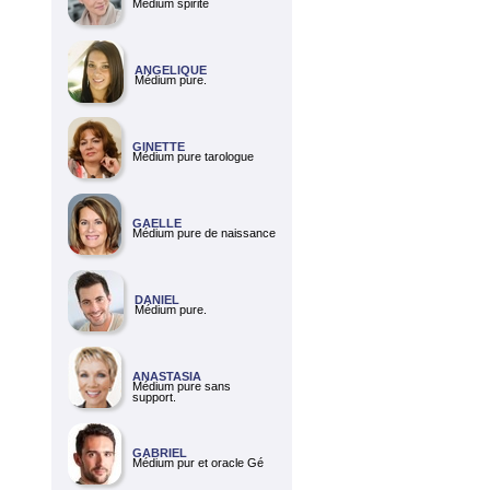
Médium spirite
ANGELIQUE
Médium pure.
GINETTE
Médium pure tarologue
GAELLE
Médium pure de naissance
DANIEL
Médium pure.
ANASTASIA
Médium pure sans
support.
GABRIEL
Médium pur et oracle Gé