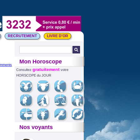
RECRUTEMENT
LIVRE D'OR
Mon Horoscope
omments
gratuitement
Consultez
votre
HORSCOPE du JOUR
Nos voyants