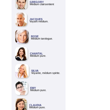
GREGORY
Médium clairsentient
JACQUES
Voyant médium.
ROSE
Médium tarologue.
CHANTAL
Médium pure.
SILVA
Voyante, médium spirite.
EMY
Médium pure.
CLAUDIA
Médium pure.