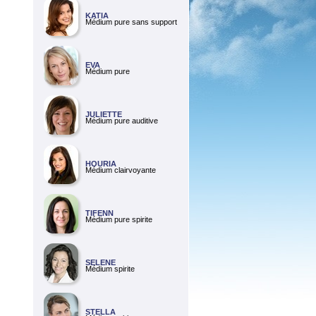
KATIA
Médium pure sans support
EVA
Médium pure
JULIETTE
Médium pure auditive
HOURIA
Médium clairvoyante
TIFENN
Médium pure spirite
SELENE
Médium spirite
STELLA