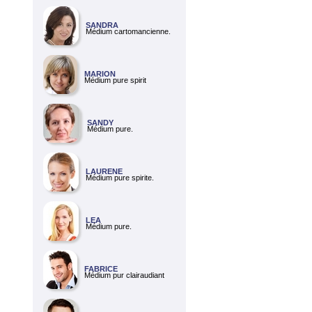
SANDRA
Médium cartomancienne.
MARION
Médium pure spirit
SANDY
Médium pure.
LAURENE
Médium pure spirite.
LEA
Médium pure.
FABRICE
Médium pur clairaudiant