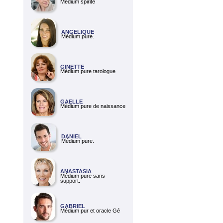
Médium spirite
ANGELIQUE
Médium pure.
GINETTE
Médium pure tarologue
GAELLE
Médium pure de naissance
DANIEL
Médium pure.
ANASTASIA
Médium pure sans
support.
GABRIEL
Médium pur et oracle Gé