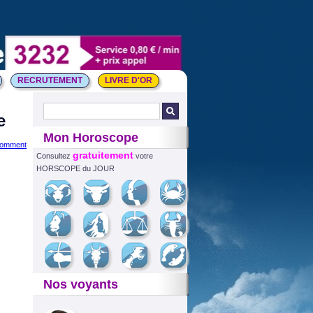
RECRUTEMENT
LIVRE D'OR
e
Mon Horoscope
comment
gratuitement
Consultez
votre
HORSCOPE du JOUR
Nos voyants