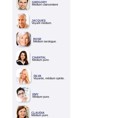
GREGORY
Médium clairsentient
JACQUES
Voyant médium.
ROSE
Médium tarologue.
CHANTAL
Médium pure.
SILVA
Voyante, médium spirite.
EMY
Médium pure.
CLAUDIA
Médium pure.