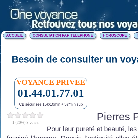
ACCUEIL
CONSULTATION PAR TELEPHONE
HOROSCOPE
Besoin de consulter un voy
VOYANCE PRIVEE
01.44.01.77.01
CB sécurisee 15€/10min + 5€/min sup
Pierres 
1
(20%)
3
votes
Pour leur pureté et beauté, le