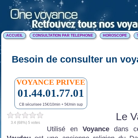
ACCUEIL
CONSULTATION PAR TELEPHONE
HOROSCOPE
Besoin de consulter un voy
VOYANCE PRIVEE
01.44.01.77.01
CB sécurisee 15€/10min + 5€/min sup
Le V
3.4
(68%)
5
votes
Utilisé en
Voyance
dans c