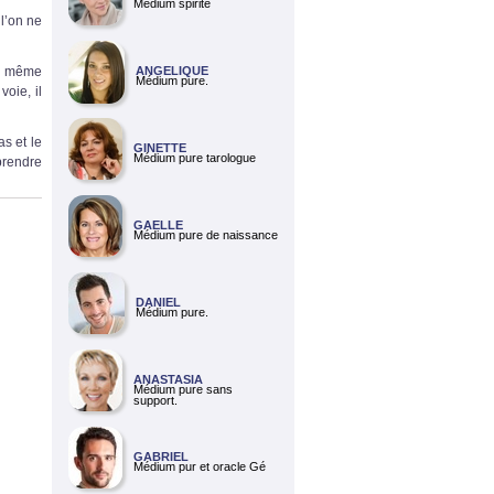
Médium spirite
 l’on ne
 la même
ANGELIQUE
Médium pure.
oie, il
as et le
GINETTE
Médium pure tarologue
 prendre
GAELLE
Médium pure de naissance
DANIEL
Médium pure.
ANASTASIA
Médium pure sans
support.
GABRIEL
Médium pur et oracle Gé