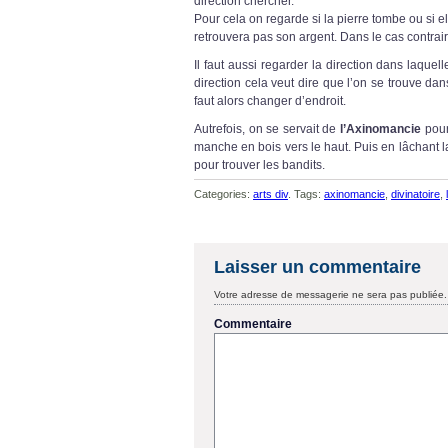
direction chercher.
Pour cela on regarde si la pierre tombe ou si e
retrouvera pas son argent. Dans le cas contraire
Il faut aussi regarder la direction dans laquel
direction cela veut dire que l’on se trouve da
faut alors changer d’endroit.
Autrefois, on se servait de
l’Axinomancie
pour
manche en bois vers le haut. Puis en lâchant la
pour trouver les bandits.
Categories:
arts div
. Tags:
axinomancie
,
divinatoire
,
Laisser un commentaire
Votre adresse de messagerie ne sera pas publiée.
Commentaire