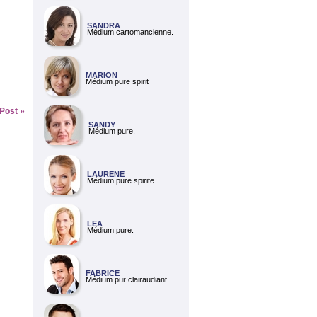
SANDRA
Médium cartomancienne.
MARION
Médium pure spirit
 Post »
SANDY
Médium pure.
LAURENE
Médium pure spirite.
LEA
Médium pure.
FABRICE
Médium pur clairaudiant