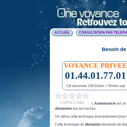
ACCUEIL
CONSULTATION PAR TELEP
Besoin de 
VOYANCE PRIVE
01.44.01.77.01
CB sécurisee 15€/10min + 5€/min sup
1
(20%)
2
votes
L’
Axinomancie
est un 
divinatoire
par les haches.
On utilise cette technique principalement pour 
Cette technique de
divination
demande de disp