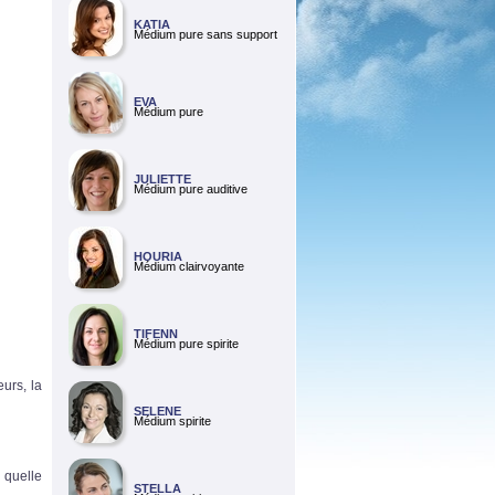
KATIA
Médium pure sans support
EVA
Médium pure
JULIETTE
Médium pure auditive
HOURIA
Médium clairvoyante
TIFENN
Médium pure spirite
urs, la
SELENE
Médium spirite
 quelle
STELLA