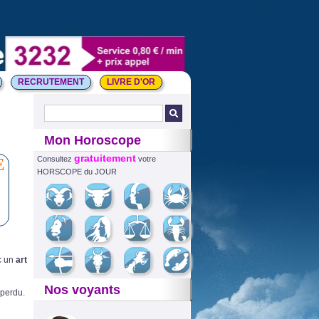
RECRUTEMENT
LIVRE D'OR
Mon Horoscope
gratuitement
E
Consultez
votre
HORSCOPE du JOUR
c un
art
Nos voyants
 perdu.