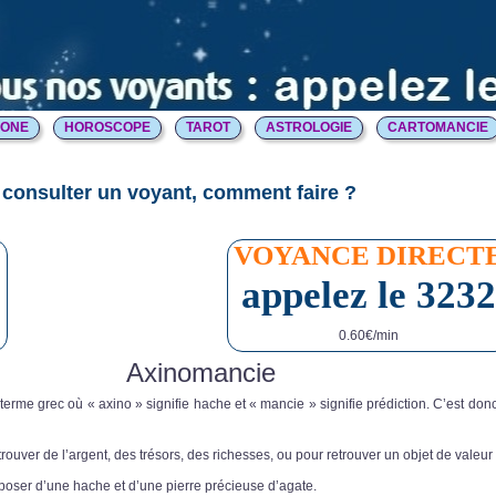
HONE
HOROSCOPE
TAROT
ASTROLOGIE
CARTOMANCIE
consulter un voyant, comment faire ?
E
VOYANCE DIRECT
appelez le 3232
0.60€/min
Axinomancie
terme grec où « axino » signifie hache et « mancie » signifie prédiction. C’est don
trouver de l’argent, des trésors, des richesses, ou pour retrouver un objet de valeur
oser d’une hache et d’une pierre précieuse d’agate.