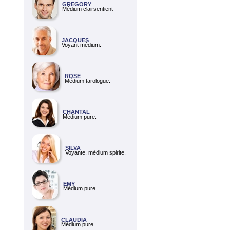
GREGORY
Médium clairsentient
JACQUES
Voyant médium.
ROSE
Médium tarologue.
CHANTAL
Médium pure.
SILVA
Voyante, médium spirite.
EMY
Médium pure.
CLAUDIA
Médium pure.