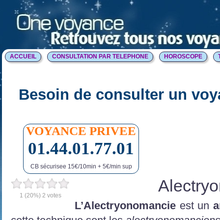
ACCUEIL
CONSULTATION PAR TELEPHONE
HOROSCOPE
Besoin de consulter un voy
VOYANCE PRIVEE
01.44.01.77.01
CB sécurisee 15€/10min + 5€/min sup
Alectry
1
(20%)
2
votes
L’Alectryonomancie
est un
a