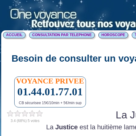
ACCUEIL
CONSULTATION PAR TELEPHONE
HOROSCOPE
Besoin de consulter un voy
VOYANCE PRIVEE
01.44.01.77.01
CB sécurisee 15€/10min + 5€/min sup
La J
3.4
(68%)
5
votes
La
Justice
est la huitième la