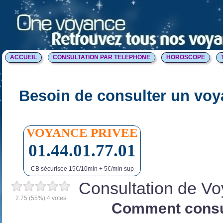
ACCUEIL
CONSULTATION PAR TELEPHONE
HOROSCOPE
Besoin de consulter un voy
VOYANCE PRIVEE
01.44.01.77.01
CB sécurisee 15€/10min + 5€/min sup
Consultation de V
2.75
(55%)
4
votes
Comment consu