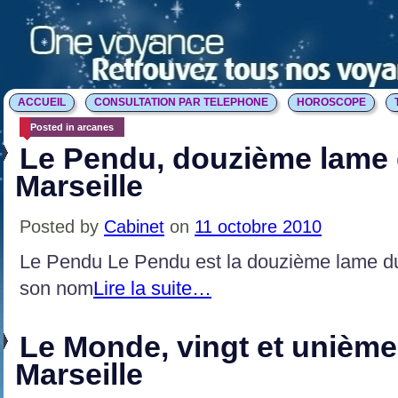
ACCUEIL
CONSULTATION PAR TELEPHONE
HOROSCOPE
Posted in arcanes
Le Pendu, douzième lame 
Marseille
Posted by
Cabinet
on
11 octobre 2010
Le Pendu Le Pendu est la douzième lame d
son nom
Lire la suite…
Le Monde, vingt et unième
Marseille