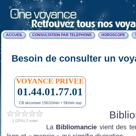
ACCUEIL
CONSULTATION PAR TELEPHONE
HOROSCOPE
Besoin de consulter un voy
VOYANCE PRIVEE
01.44.01.77.01
CB sécurisee 15€/10min + 5€/min sup
Bibli
1
(20%)
2
votes
La
Bibliomancie
vient des te